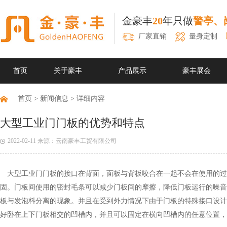
金豪丰
20
年只做
警亭、
厂家直销
量身定制
首页
关于豪丰
产品展示
豪丰展会
首页
>
新闻信息
> 详细内容
大型工业门门板的优势和特点
2022-02-11 来源：云南豪丰工贸有限公司
大型工业门门板的接口在背面，面板与背板咬合在一起不会在使用的过
固。门板间使用的密封毛条可以减少门板间的摩擦，降低门板运行的噪音
板与发泡料分离的现象。并且在受到外力情况下由于门板的特殊接口设计
好卧在上下门板相交的凹槽内，并且可以固定在横向凹槽内的任意位置，